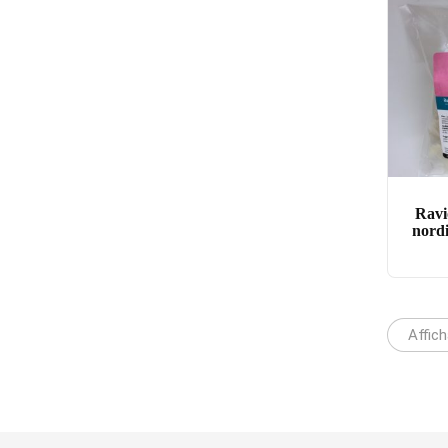
Ravio
nord
Affic