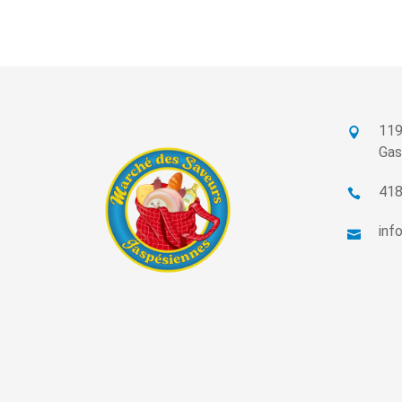
119
Gas
418
inf