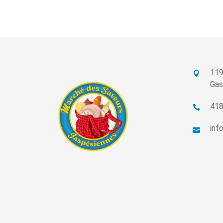
119
Gas
418
inf