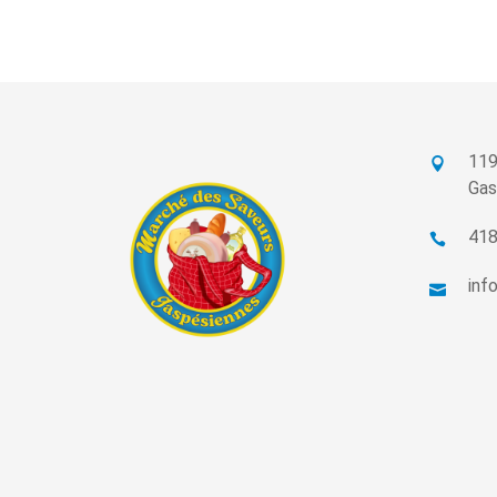
119
Gas
418
inf