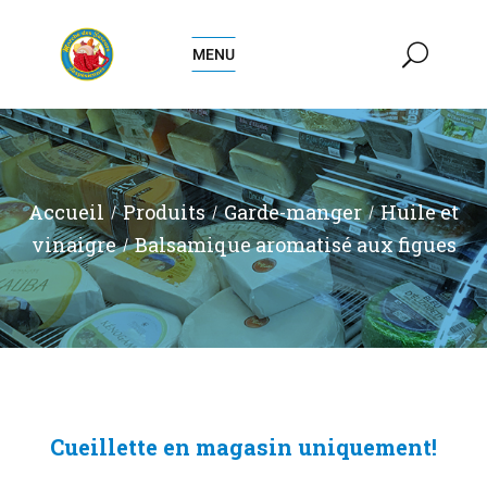
MENU
Accueil
Produits
Garde-manger
Huile et
vinaigre
Balsamique aromatisé aux figues
Cueillette en magasin uniquement!