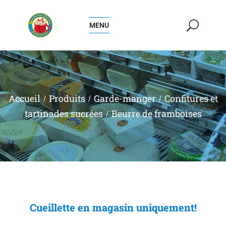
MENU
Accueil
Produits
Garde-manger
Confitures et
tartinades sucrées
Beurre de framboises
Cueillette en magasin uniquement!