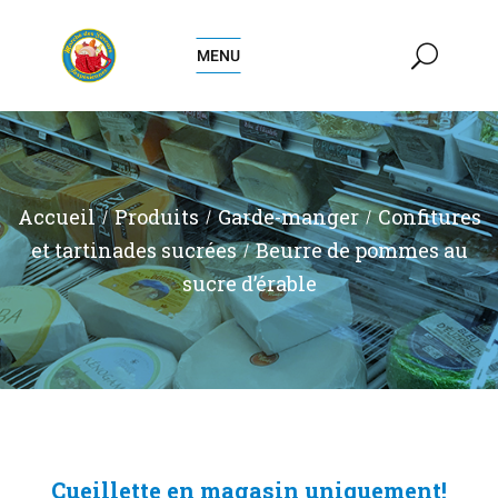
MENU
Accueil
Produits
Garde-manger
Confitures
et tartinades sucrées
Beurre de pommes au
sucre d’érable
Cueillette en magasin uniquement!