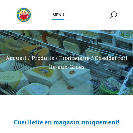
MENU
Accueil
Produits
Fromagerie
Cheddar fort
Île-aux-Grues
Cueillette en magasin uniquement!