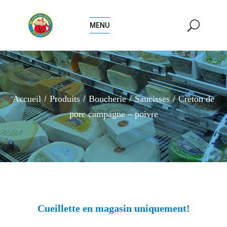
MENU
Accueil
Produits
Boucherie
Saucisses
Creton de
porc campagne – poivre
Cueillette en magasin uniquement!