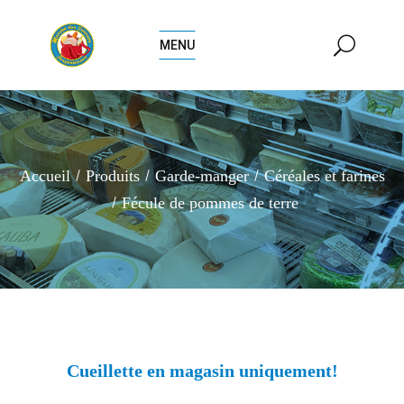
MENU
Accueil
Produits
Garde-manger
Céréales et farines
Fécule de pommes de terre
Cueillette en magasin uniquement!