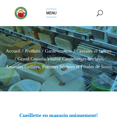
MENU
Accueil
Produits
Garde-manger
Céréales et farines
Grand Granola Vitalité Canneberges Séchées,
Amandes Grillées, Pommes Séchées et Pétales de Souci
Cueillette en magasin uniquement!