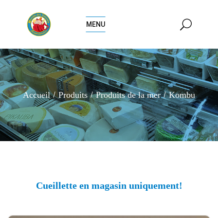
MENU
Accueil
Produits
Produits de la mer
Kombu
Cueillette en magasin uniquement!