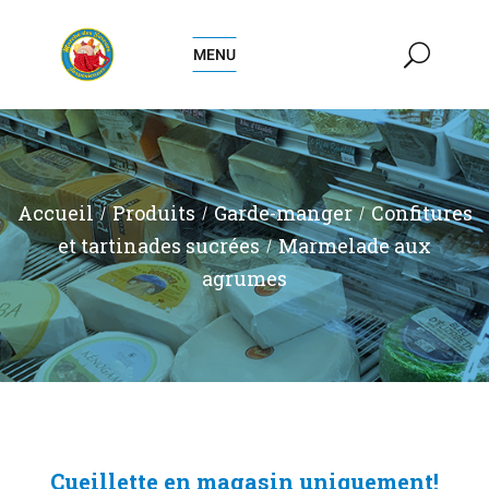
MENU
Accueil
Produits
Garde-manger
Confitures
et tartinades sucrées
Marmelade aux
agrumes
Cueillette en magasin uniquement!