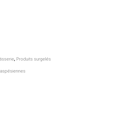
tisserie
,
Produits surgelés
Gaspésiennes