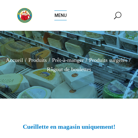
MENU
Accueil
Produits
Prêt-à-manger
Produits surgelés
Râgout de boulettes
Cueillette en magasin uniquement!