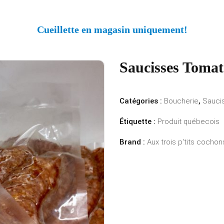
Cueillette en magasin uniquement!
Saucisses Tomate
Catégories :
Boucherie
,
Sauci
Étiquette :
Produit québecois
Brand :
Aux trois p'tits cochon