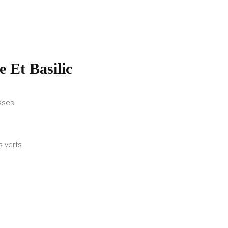
 Et Basilic
sses
s verts