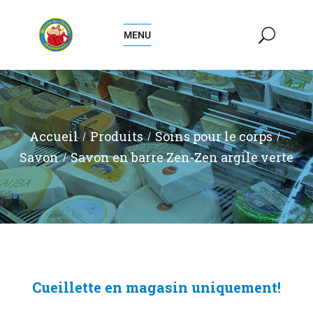
MENU
Accueil
Produits
Soins pour le corps
Savon
Savon en barre Zen-Zen argile verte
Cueillette en magasin uniquement!