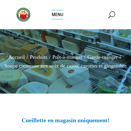
MENU
Accueil
Produits
Prêt-à-manger
Garde-manger
Soupe crémeuse aux noix de cajou, carottes et gingembre
Cueillette en magasin uniquement!