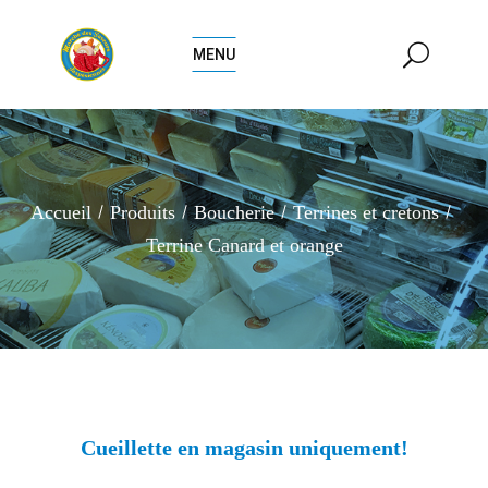
MENU
Accueil
Produits
Boucherie
Terrines et cretons
Terrine Canard et orange
Cueillette en magasin uniquement!