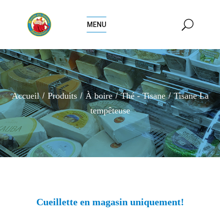
MENU
Accueil
Produits
À boire
Thé - Tisane
Tisane La
tempêteuse
Cueillette en magasin uniquement!