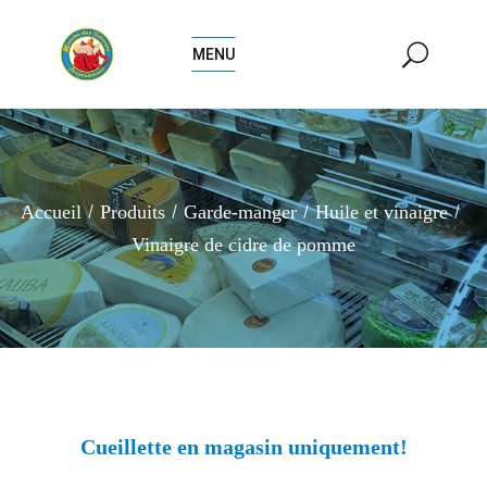
MENU
Accueil
Produits
Garde-manger
Huile et vinaigre
Vinaigre de cidre de pomme
Cueillette en magasin uniquement!