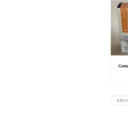
Gomm
Affic