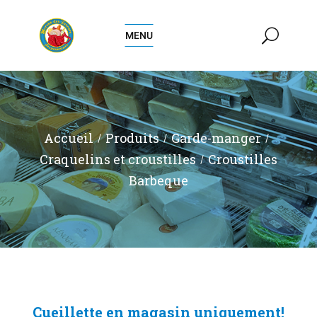
MENU
Accueil
Produits
Garde-manger
Craquelins et croustilles
Croustilles
Barbeque
Cueillette en magasin uniquement!