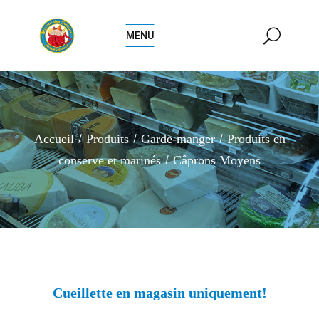
MENU
Accueil
Produits
Garde-manger
Produits en
conserve et marinés
Câprons Moyens
Cueillette en magasin uniquement!