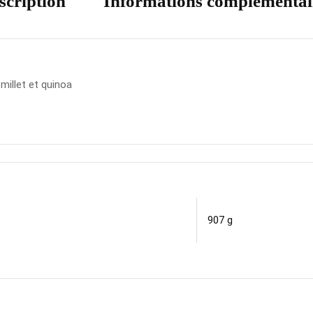
scription
Informations complémentai
millet et quinoa
907 g