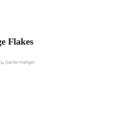
ge Flakes
es
,
Garde-manger