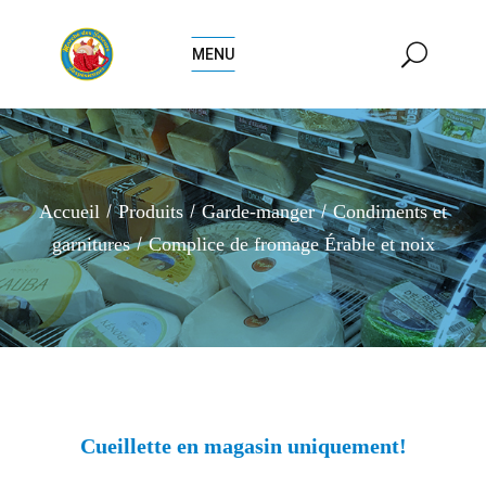
MENU
Accueil
Produits
Garde-manger
Condiments et
garnitures
Complice de fromage Érable et noix
Cueillette en magasin uniquement!