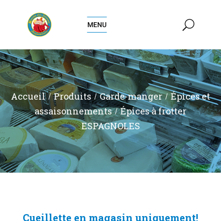
MENU
Accueil
Produits
Garde-manger
Épices et
assaisonnements
Épices à frotter
ESPAGNOLES
Cueillette en magasin uniquement!