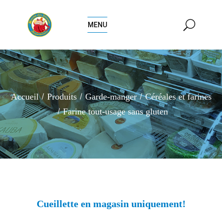
MENU
Accueil
Produits
Garde-manger
Céréales et farines
Farine tout-usage sans gluten
Cueillette en magasin uniquement!