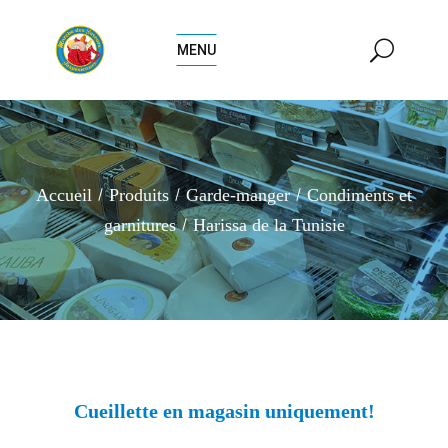
MENU
Accueil
Produits
Garde-manger
Condiments et
garnitures
Harissa de la Tunisie
Cueillette en magasin uniquement!