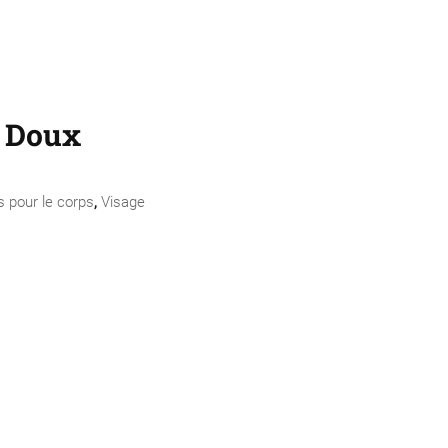
t Doux
s pour le corps
,
Visage