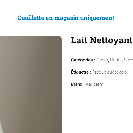
Cueillette en magasin uniquement!
Lait Nettoyan
Catégories :
Corps
,
Dents
,
Soin
Étiquette :
Produit québecois
Brand :
Kariderm