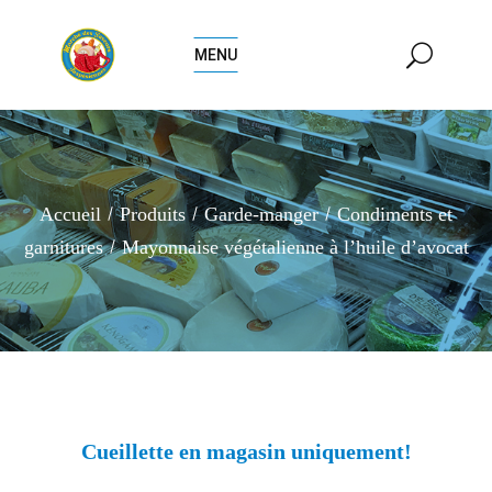
MENU
Accueil
Produits
Garde-manger
Condiments et
garnitures
Mayonnaise végétalienne à l’huile d’avocat
Cueillette en magasin uniquement!