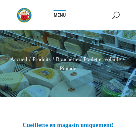
MENU
Accueil
Produits
Boucherie
Poulet et volaille
Pintade
Cueillette en magasin uniquement!