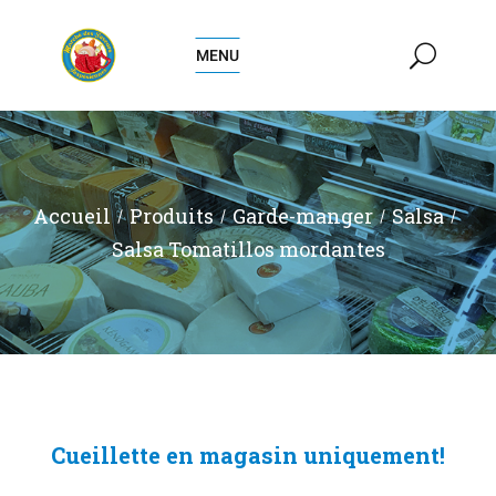
MENU
Accueil
Produits
Garde-manger
Salsa
Salsa Tomatillos mordantes
Cueillette en magasin uniquement!