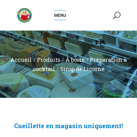
MENU
Accueil
Produits
À boire
Préparation à
cocktail
Sirop de Licorne
Cueillette en magasin uniquement!