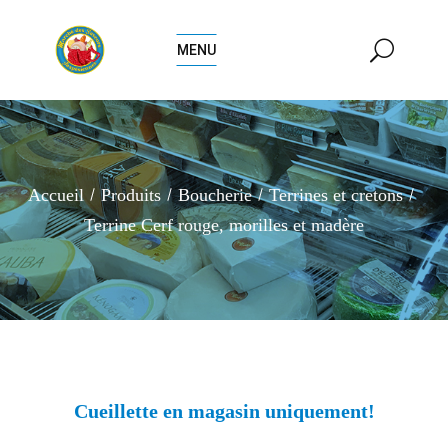
MENU
Accueil
Produits
Boucherie
Terrines et cretons
Terrine Cerf rouge, morilles et madère
Cueillette en magasin uniquement!