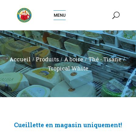
MENU
Accueil
Produits
À boire
Thé - Tisane
Tropical White
Cueillette en magasin uniquement!