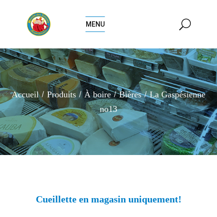
MENU
Accueil
Produits
À boire
Bières
La Gaspésienne
no13
Cueillette en magasin uniquement!