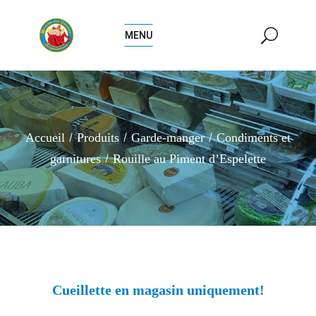
MENU
Accueil
Produits
Garde-manger
Condiments et
garnitures
Rouille au Piment d’Espelette
Cueillette en magasin uniquement!