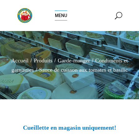
MENU
Accueil
Produits
Garde-manger
Condiments et
garnitures
Sauce de cuisson aux tomates et basilic
Cueillette en magasin uniquement!